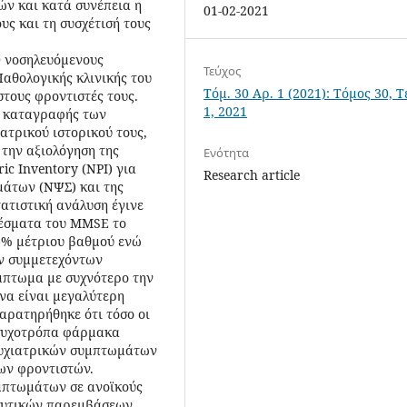
ών και κατά συνέπεια η
01-02-2021
ς και τη συσχέτισή τους
0 νοσηλευόμενους
Τεύχος
Παθολογικής κλινικής του
Τόμ. 30 Αρ. 1 (2021): Τόμος 30, 
τους φροντιστές τους.
1, 2021
ο καταγραφής των
ατρικού ιστορικού τους,
 την αξιολόγηση της
Ενότητα
ic Inventory (NPI) για
Research article
άτων (ΝΨΣ) και της
ατιστική ανάλυση έγινε
λέσματα του MMSE το
,6% μέτριου βαθμού ενώ
ων συμμετεχόντων
μπτωμα με συχνότερο την
να είναι μεγαλύτερη
αρατηρήθηκε ότι τόσο οι
 ψυχοτρόπα φάρμακα
ψυχιατρικών συμπτωμάτων
ων φροντιστών.
μπτωμάτων σε ανοϊκούς
ευτικών παρεμβάσεων