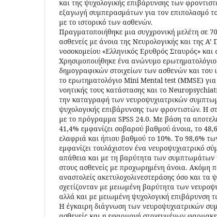
και της ψυχολογικής επιβάρυνσης των φροντιστ
εξαγωγή συμπερασμάτων για τον επιπολασμό του
με το ιστορικό των ασθενών.
Πραγματοποιήθηκε μια συγχρονική μελέτη σε 7
ασθενείς με άνοια της Νευρολογικής και της Α’ 
νοσοκομείου «Ελληνικός Ερυθρός Σταυρός» και σ
Χρησιμοποιήθηκε ένα ανώνυμο ερωτηματολόγι
δημογραφικών στοιχείων των ασθενών και του ι
το ερωτηματολόγιο Mini Mental test (MMSE) για
νοητικής τους κατάστασης και το Neuropsychiatr
την καταγραφή των νευροψυχιατρικών συμπτωμ
ψυχολογικής επιβάρυνσης των φροντιστών. Η στ
με το πρόγραμμα SPSS 24.0. Με βάση τα αποτε
41,4% εμφανίζει σοβαρού βαθμού άνοια, το 48
ελαφριά και ήπιου βαθμού το 10%. Το 98,6% τ
εμφανίζει τουλάχιστον ένα νευροψυχιατρικό σύ
απάθεια και με τη βαρύτητα των συμπτωμάτων 
στους ασθενείς με προχωρημένη άνοια. Ακόμη π
αναστολείς ακετυλοχολινεστεράσης όσο και τα
σχετίζονταν με μειωμένη βαρύτητα των νευρο
αλλά και με μειωμένη ψυχολογική επιβάρυνση τ
Η έγκαιρη διάγνωση των νευροψυχιατρικών συ
ασθενείς και η εφαρμογή στοχευμένων φαρμακ