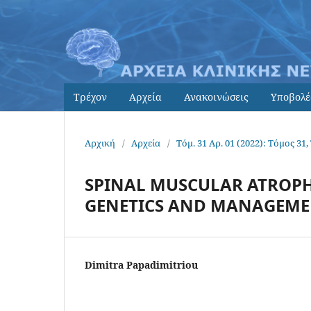
Τρέχον
Αρχεία
Ανακοινώσεις
Υποβολέ
Αρχική
/
Αρχεία
/
Τόμ. 31 Αρ. 01 (2022): Τόμος 31,
SPINAL MUSCULAR ATROPHY
GENETICS AND MANAGEM
Dimitra Papadimitriou